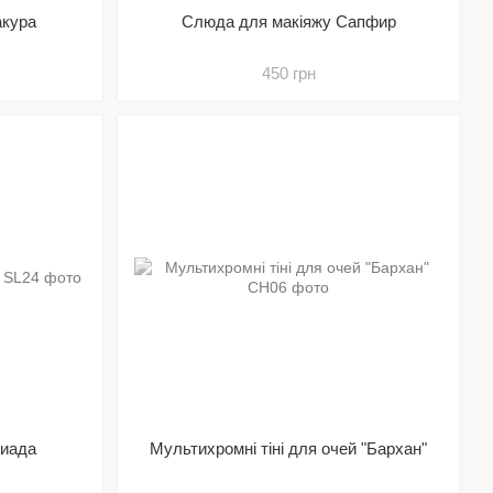
акура
Слюда для макіяжу Сапфир
450 грн
риада
Мультихромні тіні для очей "Бархан"