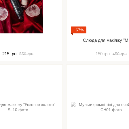
−67%
Слюда для макіяжу "М
215 грн
150 грн
550 грн
450 грн