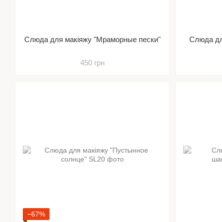
Слюда для макіяжу "Мраморные пески"
Слюда дл
450 грн
−67%