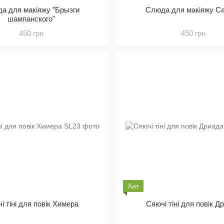
а для макіяжу "Брызги
Слюда для макіяжу С
шампанского"
450 грн
450 грн
Хит
і тіні для повік Химера
Сяючі тіні для повік Д