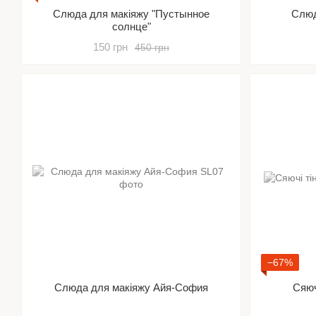
Слюда для макіяжу "Пустынное
Слюд
солнце"
150 грн
450 грн
−67%
Слюда для макіяжу Айя-София
Сяюч