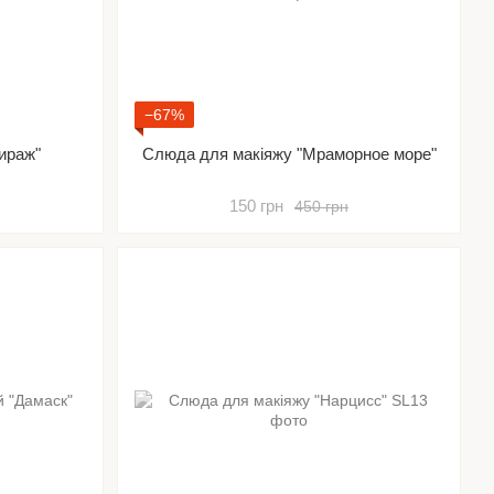
−67%
ираж"
Слюда для макіяжу "Мраморное море"
150 грн
450 грн