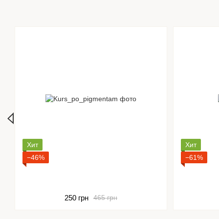
Хит
Хит
−46%
−61%
250 грн
465 грн