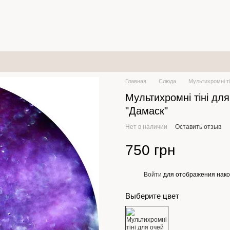
Главная
Слюда
Мультихромні ті
Мультихромні тіні для
"Дамаск"
Нет в наличии
Оставить отзыв
750 грн
Войти
для отображения нако
%
Выберите цвет