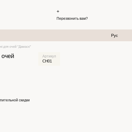
+
Перезвонить вам?
Рус
ні для очей "Дамаск"
 очей
Артикул
CH01
пительной скидки