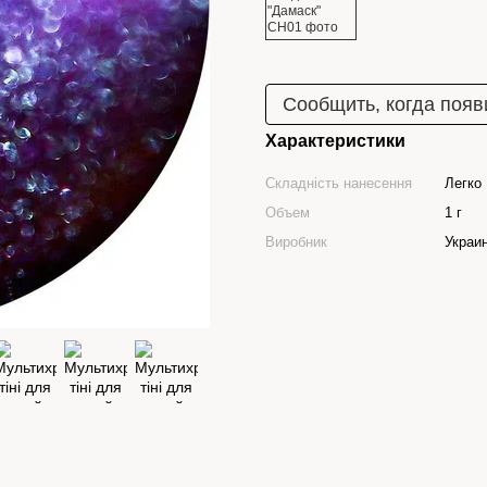
Сообщить, когда появ
Характеристики
Складність нанесення
Легко
Объем
1 г
Виробник
Украи