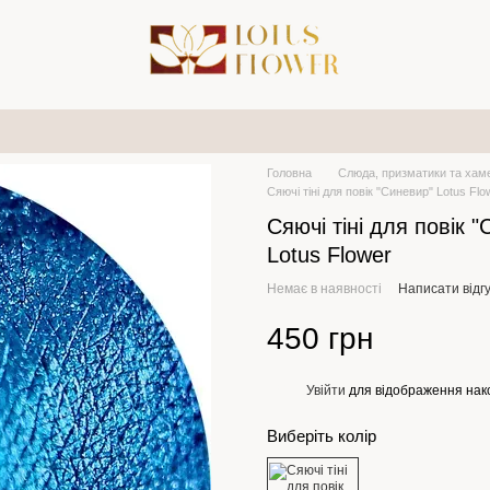
Головна
Слюда, призматики та хам
Сяючі тіні для повік "Синевир" Lotus Flo
Сяючі тіні для повік 
Lotus Flower
Немає в наявності
Написати відгу
450 грн
Увійти
для відображення нак
%
Виберіть колір