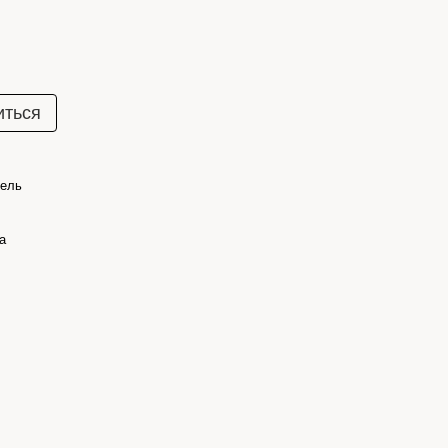
иться
ель
а