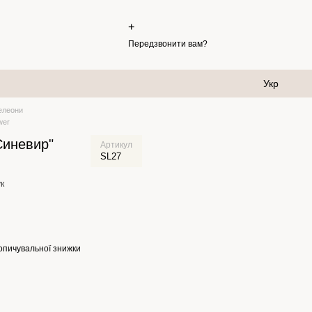
+
Передзвонити вам?
Укр
елеони
wer
"Синевир"
Артикул
SL27
к
опичувальної знижки