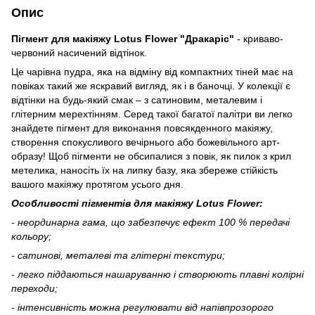
Опис
Пігмент для макіяжу Lotus Flower "Дракаріс"
-
криваво-
червоний насичений відтінок.
Це чарівна пудра, яка на відміну від компактних тіней має на
повіках такий же яскравий вигляд, як і в баночці. У колекції є
відтінки на будь-який смак – з сатиновим, металевим і
глітерним мерехтінням. Серед такої багатої палітри ви легко
знайдете пігмент для виконання повсякденного макіяжу,
створення спокусливого вечірнього або божевільного арт-
образу! Щоб пігменти не обсипалися з повік, як пилок з крил
метелика, наносіть їх на липку базу, яка збереже стійкість
вашого макіяжу протягом усього дня.
Особливості пігментів для макіяжу Lotus Flower:
- неординарна гама, що забезпечує ефект 100 % передачі
кольору;
- сатинові, металеві та глітерні текстури;
- легко піддаються нашаруванню і створюють плавні колірні
переходи;
- інтенсивність можна регулювати від напівпрозорого